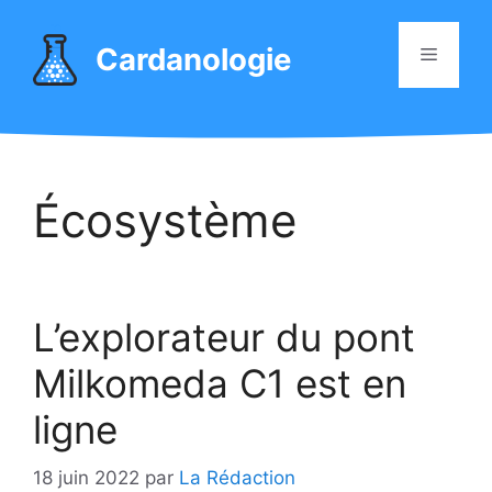
Aller
au
Cardanologie
Menu
contenu
Écosystème
L’explorateur du pont
Milkomeda C1 est en
ligne
18 juin 2022
par
La Rédaction