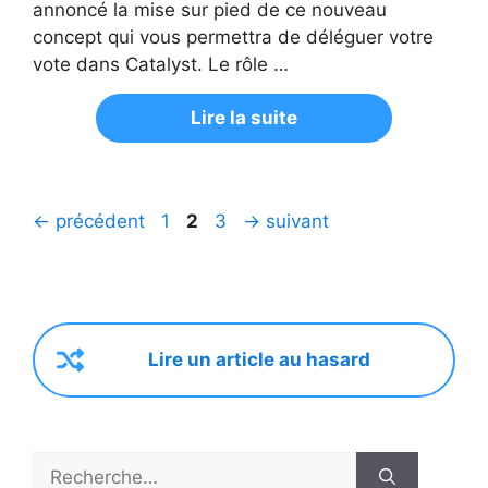
annoncé la mise sur pied de ce nouveau
concept qui vous permettra de déléguer votre
vote dans Catalyst. Le rôle …
Lire la suite
Navigation
Page
Page
Page
←
précédent
1
2
3
→
suivant
des
articles
Lire un article au hasard
Rechercher :