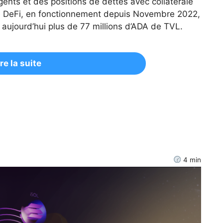
igents et des positions de dettes avec collatérale
e DeFi, en fonctionnement depuis Novembre 2022,
ec aujourd’hui plus de 77 millions d’ADA de TVL.
ire la suite
4
min