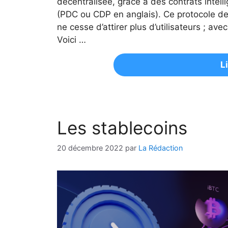
décentralisée, grâce à des contrats intell
(PDC ou CDP en anglais). Ce protocole d
ne cesse d’attirer plus d’utilisateurs ; av
Voici …
L
Les stablecoins
20 décembre 2022
par
La Rédaction