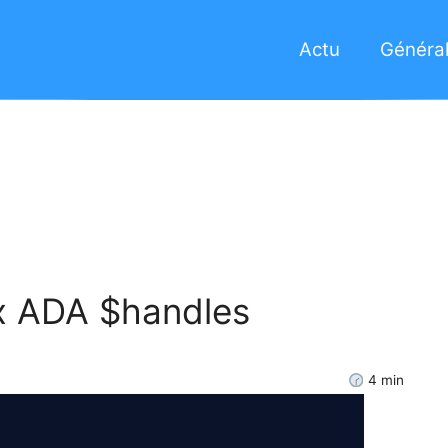
Actu
Général
ux ADA $handles
4
min