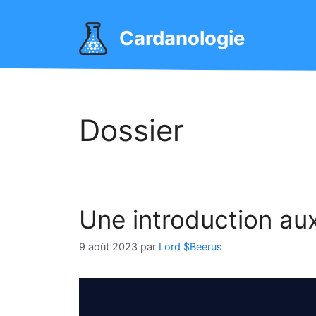
Aller
au
Cardanologie
contenu
Dossier
Une introduction a
9 août 2023
par
Lord $Beerus