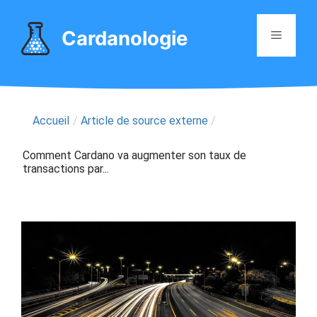
Aller
au
Cardanologie
Menu
contenu
Accueil
/
Article de source externe
/
Comment Cardano va augmenter son taux de
transactions par...