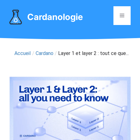
Aller
au
Cardanologie
Menu
contenu
Accueil
/
Cardano
/
Layer 1 et layer 2 : tout ce que...