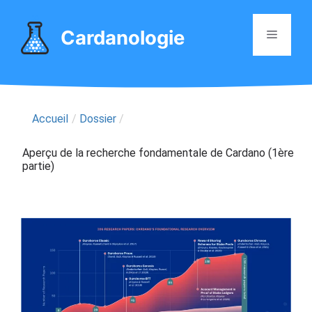
Aller
au
Cardanologie
Menu
contenu
Accueil
/
Dossier
/
Aperçu de la recherche fondamentale de Cardano (1ère
partie)